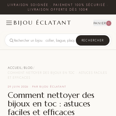
LIVRAISON SOIGNÉE · PAIEMENT 100% SÉCURISÉ ·
LIVRAISON OFFERTE DÈS 100€
BIJOU ÉCLATANT
PANIER
0
RECHERCHER
ACCUEIL
/
BLOG
/
COMMENT NETTOYER DES BIJOUX EN TOC : ASTUCES FACILES
ET EFFICACES
29 JUIN 2026
· PAR BIJOU ÉCLATANT
Comment nettoyer des
bijoux en toc : astuces
faciles et efficaces