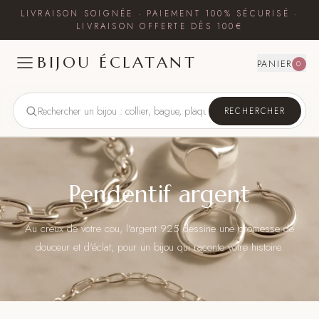
LIVRAISON SOIGNÉE · PAIEMENT 100% SÉCURISÉ ·
LIVRAISON OFFERTE DÈS 100€
BIJOU ÉCLATANT
PANIER
0
RECHERCHER
Pendentif argent
Au creux de votre cou, l'argent 925 dessine une promesse de
douceur et d'éclat, pour un bijou qui raconte votre histoire.