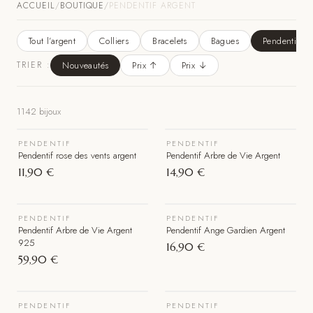
ACCUEIL
/
BOUTIQUE
/
PENDENTIF ARGENT
Tout l’argent
Colliers
Bracelets
Bagues
Pendentifs
TRIER :
Nouveautés
Prix ↑
Prix ↓
VOIR LE BIJOU
VOIR LE BIJOU
1142
bijou
x
PENDENTIF
PENDENTIF
Pendentif rose des vents argent
Pendentif Arbre de Vie Argent
11,90 €
14,90 €
VOIR LE BIJOU
VOIR LE BIJOU
PENDENTIF
PENDENTIF
Pendentif Arbre de Vie Argent
Pendentif Ange Gardien Argent
925
16,90 €
59,90 €
VOIR LE BIJOU
VOIR LE BIJOU
PENDENTIF
PENDENTIF