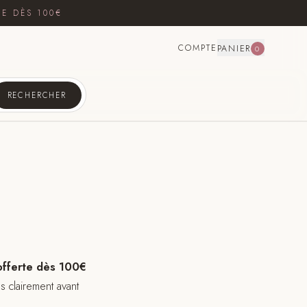
TE DÈS 100€
COMPTE
PANIER
0
RECHERCHER
offerte dès 100€
s clairement avant