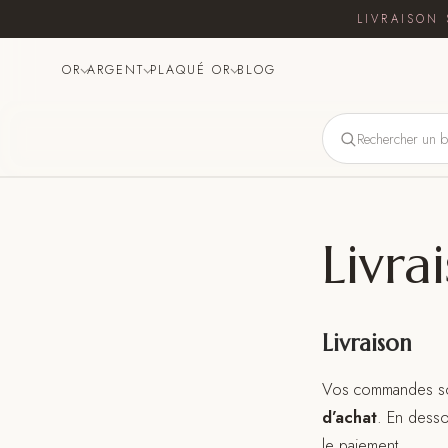
LIVRAISON 
OR
ARGENT
PLAQUÉ OR
BLOG
Livra
Livraison
Vos commandes son
d’achat
. En desso
le paiement.