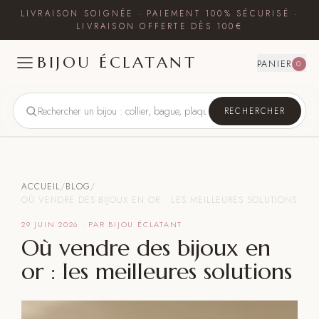
LIVRAISON SOIGNÉE · PAIEMENT 100% SÉCURISÉ ·
LIVRAISON OFFERTE DÈS 100€
BIJOU ÉCLATANT
PANIER
0
RECHERCHER
ACCUEIL
/
BLOG
/
OÙ VENDRE DES BIJOUX EN OR : LES MEILLEURES SOLUTIONS
29 JUIN 2026
· PAR BIJOU ÉCLATANT
Où vendre des bijoux en
or : les meilleures solutions