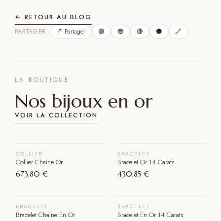
← RETOUR AU BLOG
↗ Partager
🟢
🔵
🔴
⚫
🔗
PARTAGER :
LA BOUTIQUE
Nos bijoux en
or
VOIR LA COLLECTION
VOIR LE BIJOU
VOIR LE BIJOU
COLLIER
BRACELET
Collier Chaine Or
Bracelet Or 14 Carats
673,80 €
430,85 €
VOIR LE BIJOU
VOIR LE BIJOU
BRACELET
BRACELET
Épuisé
Bracelet Chaine En Or
Bracelet En Or 14 Carats