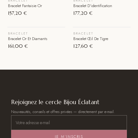
BRACELET
BRACELET
Épuisé
Bracelet Fantaisie Or
Bracelet D'identification
157,20 €
177,20 €
VOIR LE BIJOU
VOIR LE BIJOU
BRACELET
BRACELET
Épuisé
Épuisé
Bracelet Or Et Diamants
Bracelet Œil De Tigre
161,00 €
127,60 €
Rejoignez le cercle Bijou Éclatant
Nouveautés, conseils et offres privées — directement par e-mail.
JE M’INSCRIS