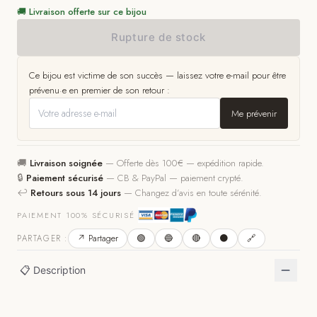
🚚 Livraison offerte sur ce bijou
Rupture de stock
Ce bijou est victime de son succès — laissez votre e-mail pour être
prévenu·e en premier de son retour :
Me prévenir
🚚
Livraison soignée
—
Offerte dès 100€ — expédition rapide.
🔒
Paiement sécurisé
—
CB & PayPal — paiement crypté.
↩️
Retours sous 14 jours
—
Changez d’avis en toute sérénité.
PAIEMENT 100% SÉCURISÉ
↗ Partager
🟢
🔵
🔴
⚫
🔗
PARTAGER :
📋 Description