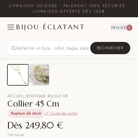
LIVRAISON SOIGNÉE · PAIEMENT 100% SÉCURISÉ ·
LIVRAISON OFFERTE DÈS 100€
BIJOU ÉCLATANT
PANIER
0
RECHERCHER
ACCUEIL
/
BOUTIQUE
/
BIJOUX OR
Collier 45 Cm
Rupture de stock
📏 Guide des tailles
Dès
249,80 €
TVA incluse