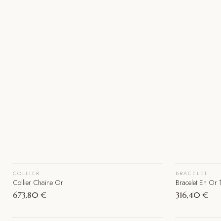
COLLIER
BRACELET
Épuisé
Collier Chaine Or
Bracelet En Or 
673,80 €
316,40 €