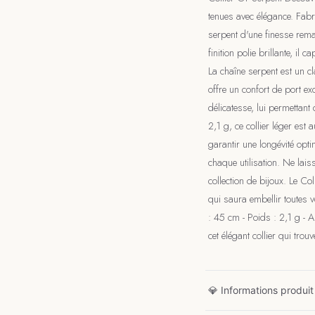
tenues avec élégance. Fabr
serpent d'une finesse rem
finition polie brillante, il 
La chaîne serpent est un c
offre un confort de port e
délicatesse, lui permettan
2,1 g, ce collier léger est
garantir une longévité op
chaque utilisation. Ne lais
collection de bijoux. Le Co
qui saura embellir toutes 
: 45 cm - Poids : 2,1 g - 
cet élégant collier qui tro
💎 Informations produit