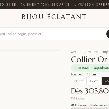
SOIGNÉE · PAIEMENT 100% SÉCURISÉ · LIVRAISON OFFER
BIJOU ÉCLATANT
ACCUEIL
/
BOUTIQUE
/
BIJ
Collier Or
✓ En stock — expédition
Longueur
:
45 cm
38 cm
42 cm
45
Dès
305,80
TVA incluse
🚚 Livraison offerte sur ce 