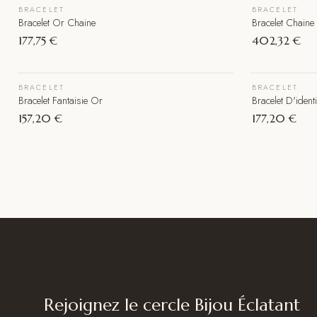
BRACELET
BRACELET
Épuisé
Épuisé
Bracelet Or Chaine
Bracelet Chaine
177,75 €
402,32 €
BRACELET
BRACELET
Épuisé
Bracelet Fantaisie Or
Bracelet D'identi
157,20 €
177,20 €
Rejoignez le cercle Bijou Éclatant