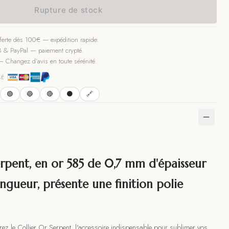
Rupture de stock
ferte dès 100€ — expédition rapide.
 & PayPal — paiement crypté.
—
Changez d’avis en toute sérénité.
SÉ
🟢
🔵
🔴
⚫
🔗
serpent, en or 585 de 0,7 mm d'épaisseur
ngueur, présente une finition polie
ez le Collier Or Serpent, l'accessoire indispensable pour sublimer vos