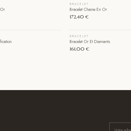
BRACELET
 Or
Bracelet Chaine En Or
172,40 €
BRACELET
Épuisé
fication
Bracelet Or Et Diamants
161,00 €