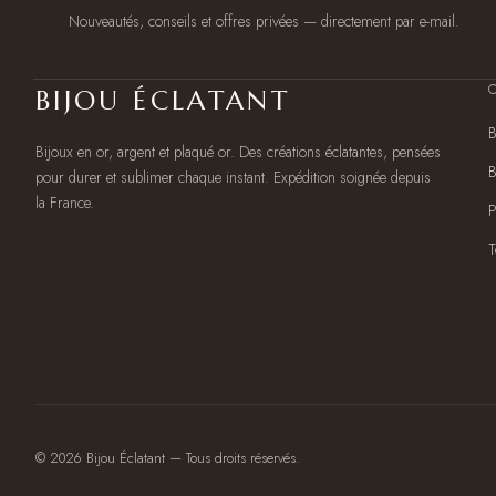
Nouveautés, conseils et offres privées — directement par e-mail.
BIJOU ÉCLATANT
B
Bijoux en or, argent et plaqué or. Des créations éclatantes, pensées
B
pour durer et sublimer chaque instant. Expédition soignée depuis
la France.
P
T
©
2026
Bijou Éclatant — Tous droits réservés.