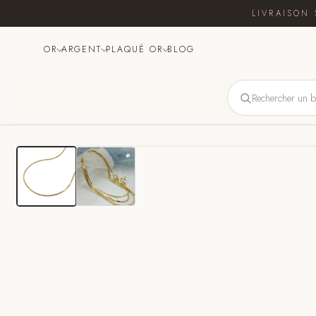
LIVRAISON 
OR
ARGENT
PLAQUÉ OR
BLOG