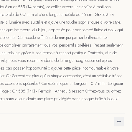
iqué en or 585 (14 carats), ce collier arbore une chaîne à maillons
arquable de 0,7 mm et d'une longueur idéale de 45 cm. Grâce à sa
capte la lumière avec subtilité et ajoute une touche sophistiquée à votre style.
lassique intemporel du bijou, appréciée pour son tombé fluide et doux qui
xceptionnel. Ce modèle raffiné se démarque par sa brillance et sa
t de compléter parfaitement tous vos pendentifs préférés. Pesant seulement
 aussi robuste grâce à son fermoir à ressort pratique. Toutefois, afin de
timale, nous vous recommandons de le ranger soigneusement après
sez pas passer l'opportunité d'ajouter cette pièce incontournable à votre
llier Or Serpent est plus qu'un simple accessoire; c'est un véritable trésor
vos occasions spéciales! Caractéristiques : - Largeur : 0,7 mm - Longueur
Alliage : Or 585 (14K) - Fermoir : Anneau à ressort Offrez-vous ou offrez
uvera sans aucun doute une place privilégiée dans chaque boîte à bijoux!