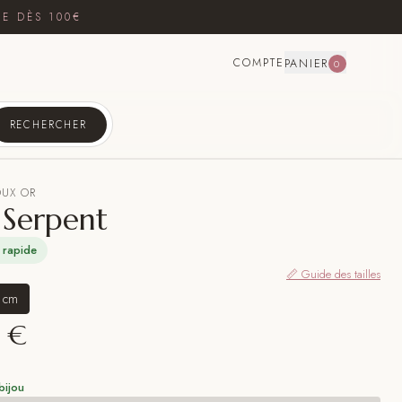
TE DÈS 100€
COMPTE
PANIER
0
RECHERCHER
OUX OR
 Serpent
 rapide
📏 Guide des tailles
 cm
 €
bijou