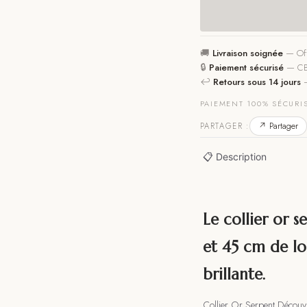
🚚
Livraison soignée
—
Of
🔒
Paiement sécurisé
—
CB
↩️
Retours sous 14 jours
PAIEMENT 100% SÉCURI
↗ Partager
PARTAGER :
📋 Description
Le collier or 
et 45 cm de lo
brillante.
Collier Or Serpent Découvr