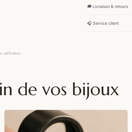
🚚 Livraison & retours
🎧 Service client
s vérification.
in de vos bijoux