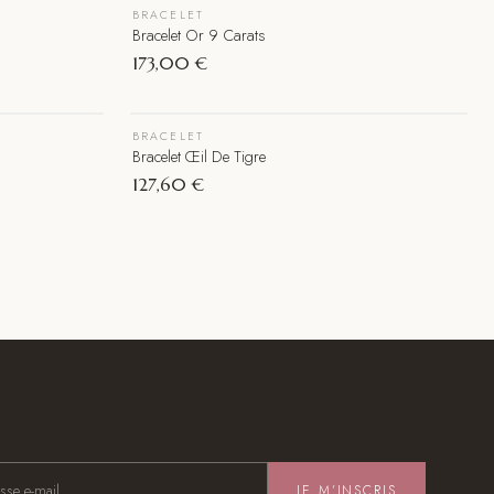
BRACELET
Épuisé
Bracelet Or 9 Carats
173,00 €
BRACELET
Épuisé
Bracelet Œil De Tigre
127,60 €
JE M’INSCRIS