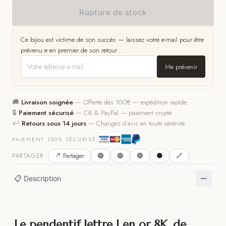
Rupture de stock
Ce bijou est victime de son succès — laissez votre e-mail pour être
prévenu·e en premier de son retour :
Me prévenir
🚚
Livraison soignée
—
Offerte dès 100€ — expédition rapide.
🔒
Paiement sécurisé
—
CB & PayPal — paiement crypté.
↩️
Retours sous 14 jours
—
Changez d’avis en toute sérénité.
PAIEMENT 100% SÉCURISÉ
↗ Partager
🟢
🔵
🔴
⚫
🔗
PARTAGER :
📋 Description
Le pendentif lettre J en or 8K, de