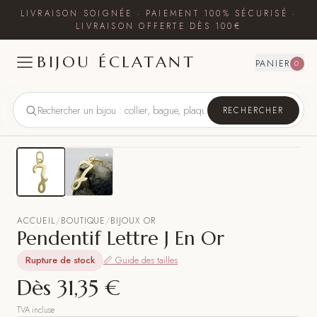
LIVRAISON SOIGNÉE · PAIEMENT 100% SÉCURISÉ ·
LIVRAISON OFFERTE DÈS 100€
BIJOU ÉCLATANT
PANIER
0
RECHERCHER
ACCUEIL
/
BOUTIQUE
/
BIJOUX OR
Pendentif Lettre J En Or
Rupture de stock
📏 Guide des tailles
Dès
31,35 €
TVA incluse