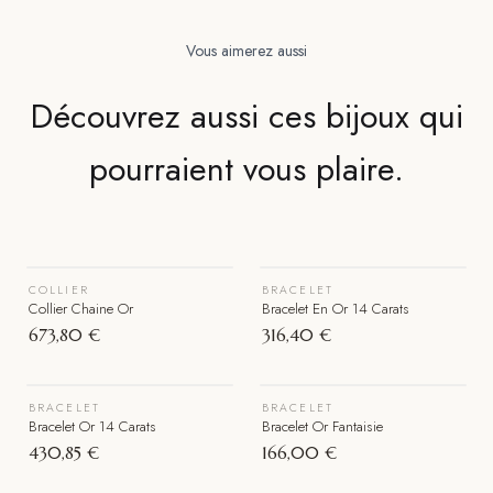
Vous aimerez aussi
Découvrez aussi ces bijoux qui
pourraient vous plaire.
VOIR LE BIJOU
VOIR LE BIJOU
COLLIER
BRACELET
Épuisé
Collier Chaine Or
Bracelet En Or 14 Carats
673,80 €
316,40 €
VOIR LE BIJOU
VOIR LE BIJOU
BRACELET
BRACELET
Épuisé
Bracelet Or 14 Carats
Bracelet Or Fantaisie
430,85 €
166,00 €
VOIR LE BIJOU
VOIR LE BIJOU