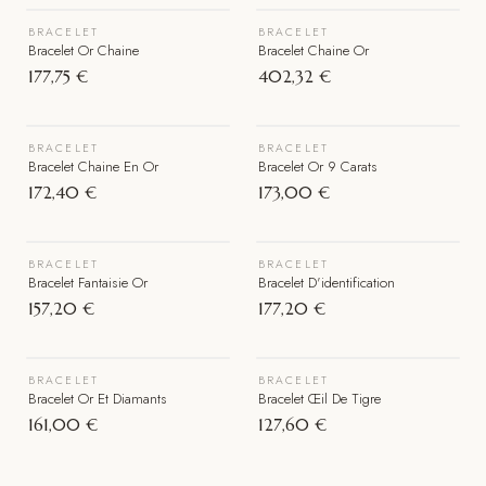
BRACELET
BRACELET
Épuisé
Épuisé
Bracelet Or Chaine
Bracelet Chaine Or
177,75 €
402,32 €
VOIR LE BIJOU
VOIR LE BIJOU
BRACELET
BRACELET
Épuisé
Bracelet Chaine En Or
Bracelet Or 9 Carats
172,40 €
173,00 €
VOIR LE BIJOU
VOIR LE BIJOU
BRACELET
BRACELET
Épuisé
Bracelet Fantaisie Or
Bracelet D'identification
157,20 €
177,20 €
VOIR LE BIJOU
VOIR LE BIJOU
BRACELET
BRACELET
Épuisé
Épuisé
Bracelet Or Et Diamants
Bracelet Œil De Tigre
161,00 €
127,60 €