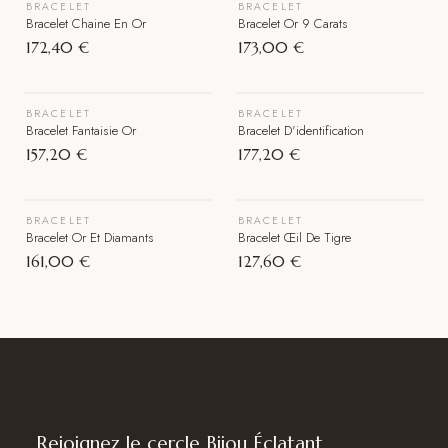
BRACELET
BRACELET
Épuisé
Bracelet Chaine En Or
Bracelet Or 9 Carats
172,40 €
173,00 €
VOIR LE BIJOU
VOIR LE BIJOU
BRACELET
BRACELET
Épuisé
Bracelet Fantaisie Or
Bracelet D'identification
157,20 €
177,20 €
VOIR LE BIJOU
VOIR LE BIJOU
BRACELET
BRACELET
Épuisé
Épuisé
Bracelet Or Et Diamants
Bracelet Œil De Tigre
161,00 €
127,60 €
Rejoignez le cercle Bijou Éclatant