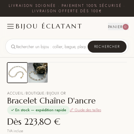
LIVRAISON SOIGNÉE · PAIEMENT 100% SÉCURISÉ ·
LIVRAISON OFFERTE DÈS 100€
BIJOU ÉCLATANT
PANIER
0
RECHERCHER
ACCUEIL
/
BOUTIQUE
/
BIJOUX OR
Bracelet Chaîne D'ancre
✓ En stock — expédition rapide
📏 Guide des tailles
Dès
223,80 €
TVA incluse