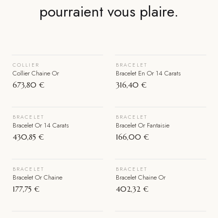
pourraient vous plaire.
VOIR LE BIJOU
VOIR LE BIJOU
COLLIER
BRACELET
Épuisé
Collier Chaine Or
Bracelet En Or 14 Carats
673,80 €
316,40 €
VOIR LE BIJOU
VOIR LE BIJOU
BRACELET
BRACELET
Épuisé
Bracelet Or 14 Carats
Bracelet Or Fantaisie
430,85 €
166,00 €
VOIR LE BIJOU
VOIR LE BIJOU
BRACELET
BRACELET
Épuisé
Épuisé
Bracelet Or Chaine
Bracelet Chaine Or
177,75 €
402,32 €
VOIR LE BIJOU
VOIR LE BIJOU