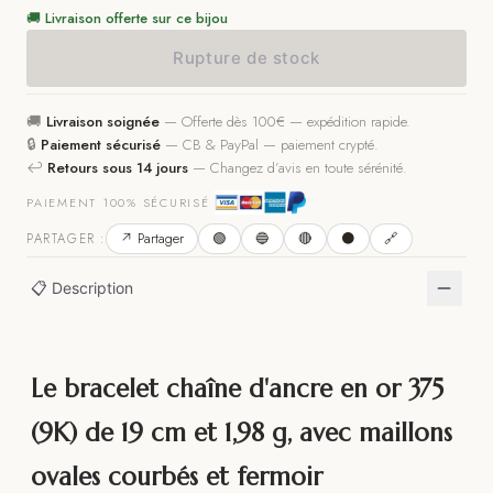
🚚 Livraison offerte sur ce bijou
Rupture de stock
🚚
Livraison soignée
—
Offerte dès 100€ — expédition rapide.
🔒
Paiement sécurisé
—
CB & PayPal — paiement crypté.
↩️
Retours sous 14 jours
—
Changez d’avis en toute sérénité.
PAIEMENT 100% SÉCURISÉ
↗ Partager
🟢
🔵
🔴
⚫
🔗
PARTAGER :
📋 Description
Le bracelet chaîne d'ancre en or 375
(9K) de 19 cm et 1,98 g, avec maillons
ovales courbés et fermoir